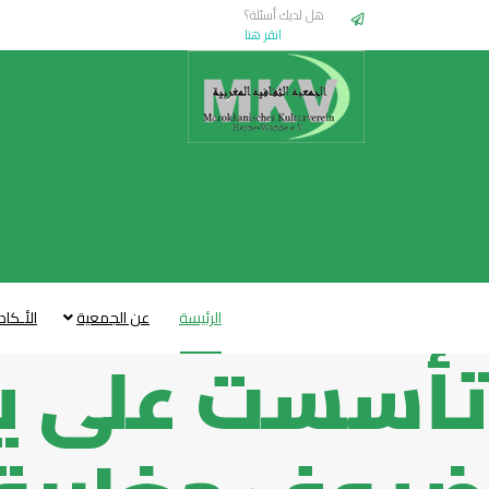
هل لديك أسئلة؟
انقر هنا
الرئيسة
عن الجمعية
الأـكاد
تأسست على يد