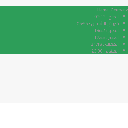
Herne,
Germany
الصبح :
03:23
شروق الشمس :
05:55
الظهر :
13:42
العصر :
17:48
المغرب :
21:18
العشاء :
23:36