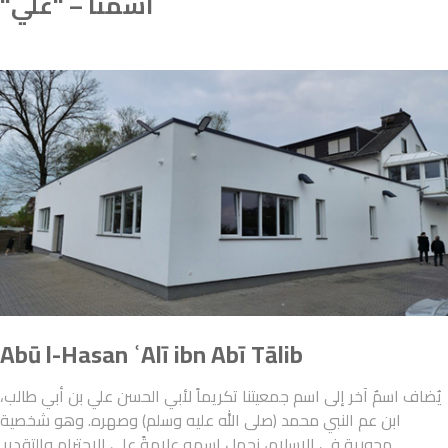
اسمنا – "علي"
Abū l-Hasan ʿAlī ibn Abī Tālib
يُضاف اسمٌ آخر إلى اسم جمعيتنا تكريماً لأبي الحسن علي بن أبي طالب،
ابن عم النبي محمد (صلى الله عليه وسلم) وصهره. وهو شخصية
محورية في الإسلام، نحمل اسمه علامةً على الاحترام والتقدير.